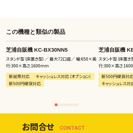
この機種と類似の製品
芝浦自販機 KC-BX30NN5
芝浦自販機 KB-
奥
スタンド型（床置き型）
最大72口座
幅:650×奥
スタンド型（床置き
行:300×高さ:1600mm
行:300×高さ:160
新紙幣対応
キャッシュレス対応（オプション）
新500円硬貨対
新500円硬貨対応
キャッシュレス対応
1
2
3
4
5
6
7
8
お問合せ
CONTACT