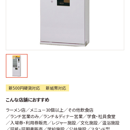
新500円硬貨対応
新紙幣対応
こんな店舗におすすめ
ラーメン店
メニュ－30個以上
その他飲食店
ランチ営業のみ
ランチ＆ディナー営業
学食・社員食堂
入場券・利用券販売
レジャー施設
文化施設
温浴施設
証紙・証明書販売
学校施設
公共施設
スタンド型