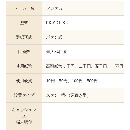
メーカー名
フジタカ
型式
FK-ADⅡB-2
選択形式
ボタン式
口座数
最大54口座
使用紙幣
高額紙幣：千円、二千円、五千円、一万円
使用硬貨
10円、50円、100円、500円
設置タイプ
スタンド型（床置き型）
キャッシュレ
ス
－
端末取付