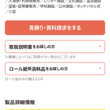
入場券・利用券販売
レジャー施設
文化施設
温浴施設
証紙・証明書販売
学校施設
公共施設
タッチパネル式
小型
見積り・資料請求をする
取扱説明書
をお探しの方
※機種によってはご用意がない場合もございます
ロール紙
消耗品
等
をお探しの方
ロール紙のみの購入もOK
製品詳細情報