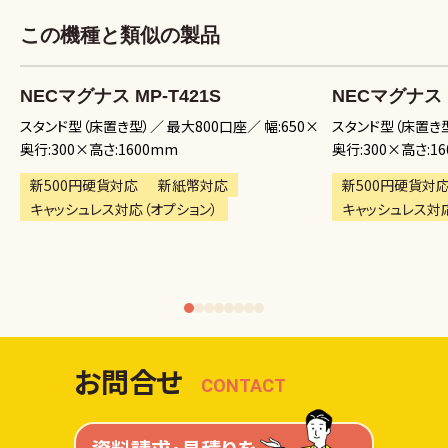
この機種と類似の製品
NECマグナス MP-T421S
NECマグナス M
×奥
スタンド型（床置き型）
最大800口座
幅:650×
スタンド型（床置き
奥行:300×高さ:1600mm
奥行:300×高さ:1
新500円硬貨対応
新紙幣対応
新500円硬貨対
キャッシュレス対応（オプション）
キャッシュレス対応
1
2
3
4
5
6
7
8
お問合せ
CONTACT