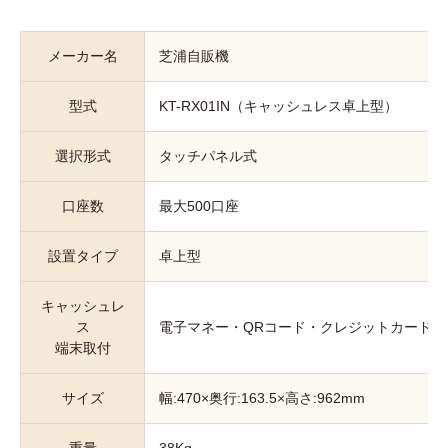
メーカー名
芝浦自販機
型式
KT-RX01IN（キャッシュレス卓上型）
選択形式
タッチパネル式
口座数
最大500口座
設置タイプ
卓上型
キャッシュレ
ス
電子マネー・QRコード・クレジットカード
端末取付
サイズ
幅:470×奥行:163.5×高さ:962mm
重量
38Kg