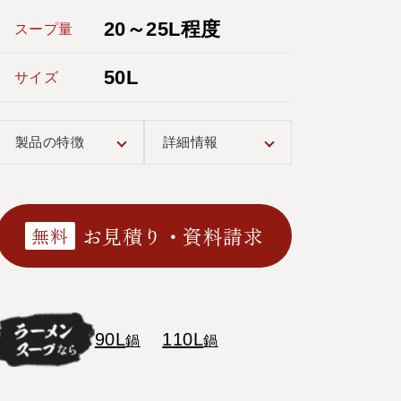
20～25L程度
スープ量
50L
サイズ
製品の特徴
詳細情報
お見積り・資料請求
無料
90L
110L
鍋
鍋