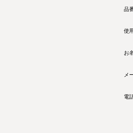
品
使
お
メ
電