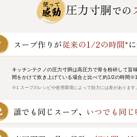
圧力寸胴
での
スープ作りが
従来の
1/2の時間*
に
キッチンテクノの圧力寸胴は高圧力で骨を粉砕して旨味
間をかけて炊き上げている場合と比べて約1/2の時間※
※1 スープのレシピや使用環境によって効力には差があります
誰でも同じスープ、
いつでも同じ