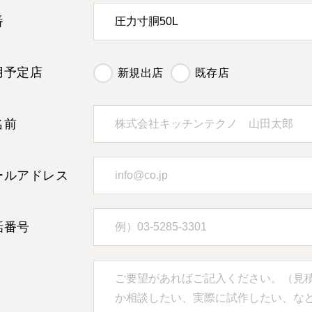
番
用予定店
新規出店
既存店
名前
ールアドレス
話番号