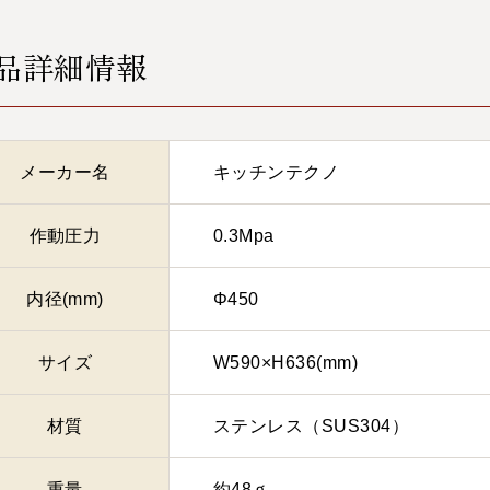
品詳細情報
メーカー名
キッチンテクノ
作動圧力
0.3Mpa
内径(mm)
Φ450
サイズ
W590×H636(mm)
材質
ステンレス（SUS304）
重量
約48ｇ