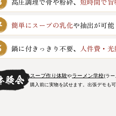
高圧調理で骨や粉砕、
短時間で旨
簡単にスープの乳化
や
抽出が可能
鍋に付きっきり不要、
人件費・光
スープ作り体験
ラーメン学校
や
(ラ
購入前に実物を試せます。出張デモも