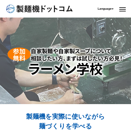
Language
参加
自家製麺や自家製スープについて
無料
相談したい方、
まずは試したい方必見！
ラーメン学校
製麺機を実際に使いながら
麺づくりを学べる