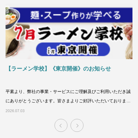
【ラーメン学校】《東京開催》のお知らせ
ラ
誠
平素より、弊社の事業・サービスにご理解及びご利用いただき誠
平
にありがとうございます。皆さまよりご好評いただいておりま
に
す、
2026.07.03
20