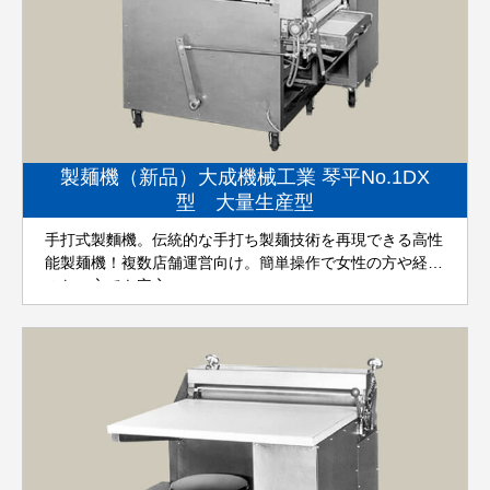
製麺機（新品）大成機械工業 琴平No.1DX
型 大量生産型
手打式製麵機。伝統的な手打ち製麺技術を再現できる高性
能製麺機！複数店舗運営向け。簡単操作で女性の方や経験
のない方でも安心