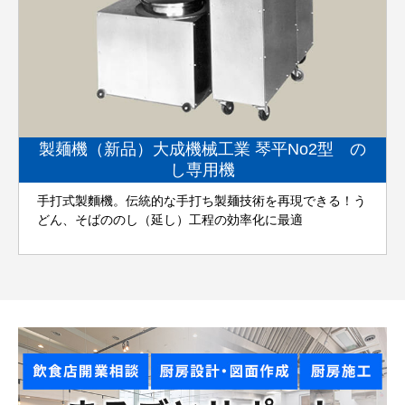
製麺機（新品）大成機械工業 琴平No2型 の
し専用機
手打式製麵機。伝統的な手打ち製麺技術を再現できる！う
どん、そばののし（延し）工程の効率化に最適