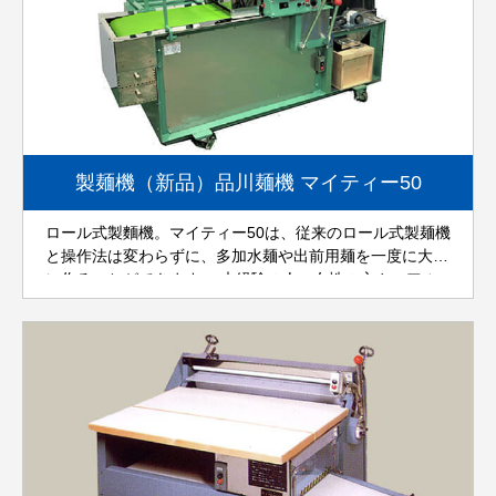
製麺機（新品）品川麺機 マイティー50
ロール式製麵機。マイティー50は、従来のロール式製麺機
と操作法は変わらずに、多加水麺や出前用麺を一度に大量
に作ることができます。 未経験の人、女性の方や、アル
バイト・パートでも、安心して操作でき、職人的な勘や熟
練は不要です。麺の長さも自由に変えられます！ ロー
ル・コンベア及びミキサーの回転スピードを変えることが
できるので、作業する人のペースに合わせられます。