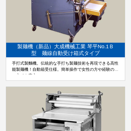
製麺機（新品）大成機械工業 琴平No.1Ｂ
型 麺線自動受け箱式タイプ
手打式製麵機。伝統的な手打ち製麺技術を再現できる高性
能製麺機！自動箱受仕様。簡単操作で女性の方や経験のな
い方でも安心