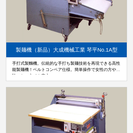
製麺機（新品）大成機械工業 琴平No.1A型
手打式製麵機。伝統的な手打ち製麺技術を再現できる高性
能製麺機！ベルトコンベア仕様。簡単操作で女性の方や経
験のない方でも安心