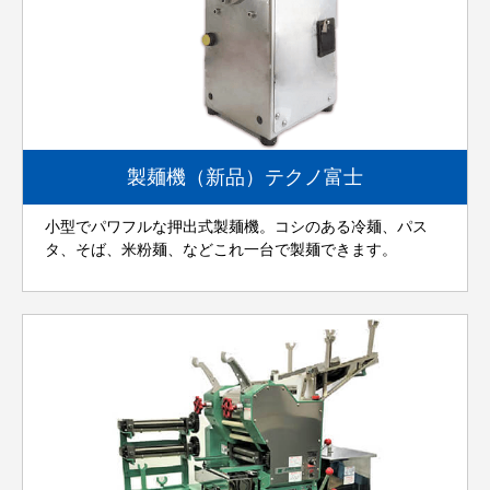
製麺機（新品）テクノ富士
小型でパワフルな押出式製麺機。コシのある冷麺、パス
タ、そば、米粉麺、などこれ一台で製麺できます。