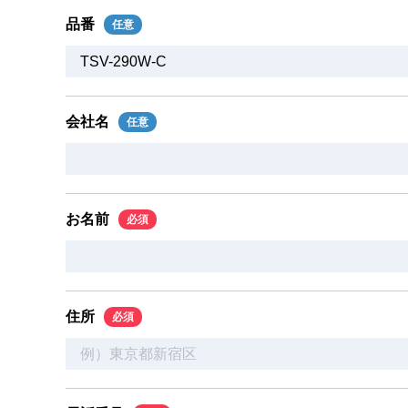
品番
任意
会社名
任意
お名前
必須
住所
必須