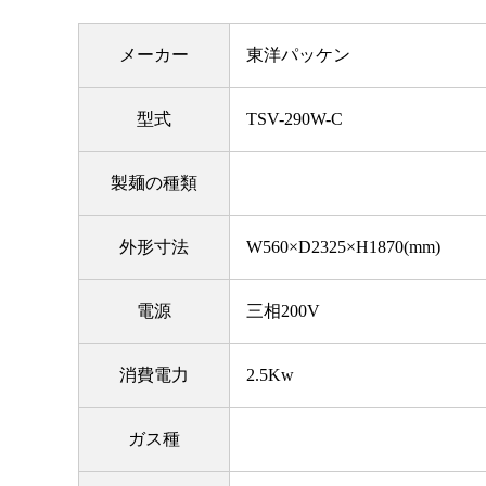
メーカー
東洋パッケン
型式
TSV-290W-C
製麺の種類
外形寸法
W560×D2325×H1870(mm)
電源
三相200V
消費電力
2.5Kw
ガス種